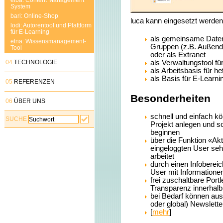
elba: Content Management
System
bari: Online-Shop
luca kann eingesetzt werden
lodi: Autorentool und Plattform
für E-Learning
als gemeinsame Datenb
etna: Wissensmanagement-
Gruppen (z.B. Außendie
Tool
oder als Extranet
04
TECHNOLOGIE
als Verwaltungstool für
als Arbeitsbasis für
als Basis für E-Lear
05
REFERENZEN
Besonderheiten
06
ÜBER UNS
schnell und einfach kö
SUCHE
Projekt anlegen und s
beginnen
über die Funktion «Akt
eingeloggten User se
arbeitet
durch einen Infoberei
User mit Informatione
frei zuschaltbare Port
Transparenz innerhal
bei Bedarf können au
oder global) Newslett
[
mehr
]