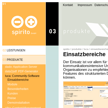
Kontakt
Impressum
Datenschu
spirito
/
produkte
/
luca
/
einsatzbereich
02
LEISTUNGEN
Einsatzbereiche
03
PRODUKTE
Der Einsatz ist vor allem fü
kommunikationsintensive U
dado: Application Server
Organisationen zu empfehlen
data2pdf: PDF-Generator
Features des strukturierten
luca: Community-Software
können.
Einsatzbereiche
Module
Besonderheiten
Kunden
Preise
Demoinstallation