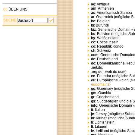
ag
: Antigua
am
: Armenien
06
ÜBER UNS
as
: Amerikanisch-Samoa
at
: Österreich (mögliche S
SUCHE
be
: Belgien
bi
: Burundi
biz
: Generische Domain «
bo
: Bolivien (mögliche Su
by
: Weißrussland
cc
: Cocos Inseln
cd
: Republik Kongo
ch
: Schweiz
com
: Generische Domain
de
: Deutschland
do
: Domenikanische Repub
.net.do,
.org.do, .web.do usw.)
ec
: Equador (mögliche Su
eu
: Europäische Union (si
eudomains
)
gg
: Guernsey (mögliche S
gm
: Gambia
gr
: Griechenland
gs
: Südgeorgien und die 
info
: Generische Domain «
it
: Italien
je
: Jersey (mögliche Subdo
ki
: Kiribati (mögliche Subd
li
: Lichtenstein
lt
: Litauen
lv
: Lettland (mögliche Sub