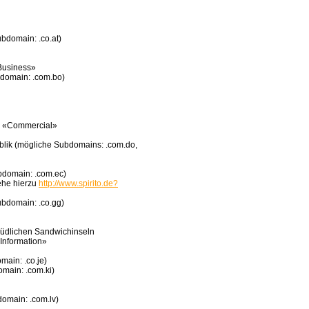
ubdomain: .co.at)
Business»
bdomain: .com.bo)
c «Commercial»
lik (mögliche Subdomains: .com.do,
bdomain: .com.ec)
ehe hierzu
http://www.spirito.de?
ubdomain: .co.gg)
Südlichen Sandwichinseln
Information»
main: .co.je)
omain: .com.ki)
domain: .com.lv)