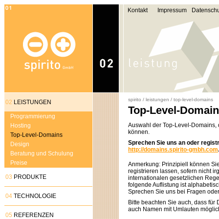
Kontakt
Impressum
Datenschu
spirito
/
leistungen
/
top-level-domains
02
LEISTUNGEN
Top-Level-Domai
Programmierung
Auswahl der Top-Level-Domains, di
Hosting
können.
Top-Level-Domains
Sprechen Sie uns an oder registri
Design
http://domains.spirito-gmbh.com
Beratung und Schulung
Preise
Anmerkung: Prinzipiell können S
registrieren lassen, sofern nicht 
03
PRODUKTE
internationalen gesetzlichen Re
folgende Auflistung ist alphabetis
Sprechen Sie uns bei Fragen ode
04
TECHNOLOGIE
Bitte beachten Sie auch, dass für
auch Namen mit Umlauten möglic
05
REFERENZEN